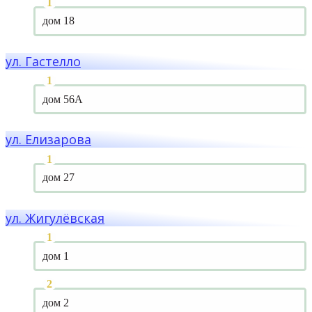
дом 18
ул. Гастелло
дом 56А
ул. Елизарова
дом 27
ул. Жигулёвская
дом 1
дом 2