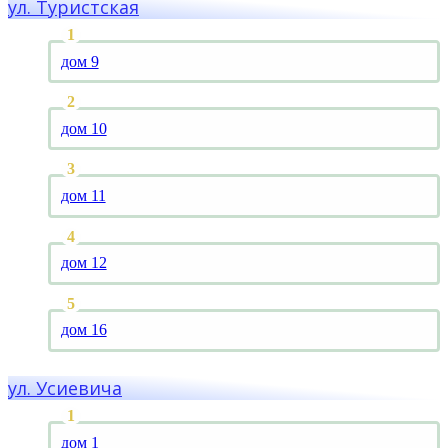
ул. Туристская
дом 9
дом 10
дом 11
дом 12
дом 16
ул. Усиевича
дом 1