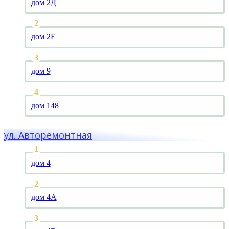
дом 2Д
дом 2Е
дом 9
дом 148
ул. Авторемонтная
дом 4
дом 4А