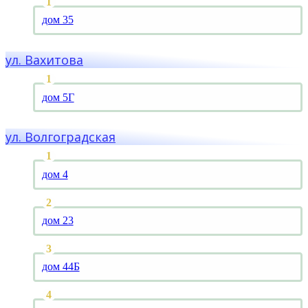
дом 35
ул. Вахитова
дом 5Г
ул. Волгоградская
дом 4
дом 23
дом 44Б