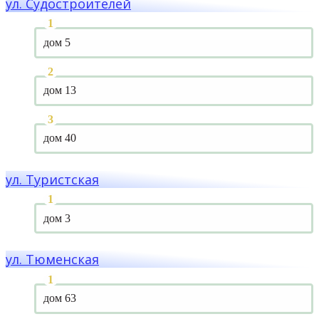
ул. Судостроителей
дом 5
дом 13
дом 40
ул. Туристская
дом 3
ул. Тюменская
дом 63