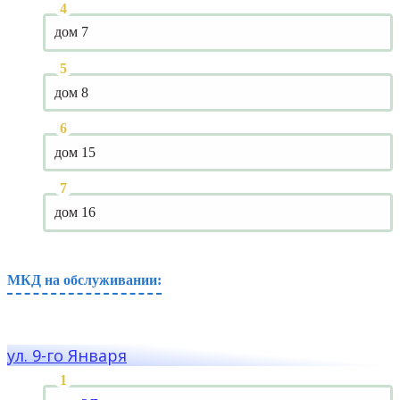
дом 7
дом 8
дом 15
дом 16
МКД на обслуживании:
ул. 9-го Января